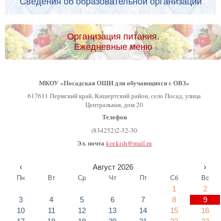
Сведения об образовательной организации
Организация питания.
Ежедневные меню
МКОУ «Посадская ОШИ для обучающихся с ОВЗ»
617611 Пермский край, Кишертский район, село Посад, улица
Центральная, дом 20
Телефон
(834252)2-32-30
Эл. почта
kor.kish@mail.ru
‹
Август 2026
›
Пн
Вт
Ср
Чт
Пт
Сб
Вс
1
2
3
4
5
6
7
8
9
10
11
12
13
14
15
16