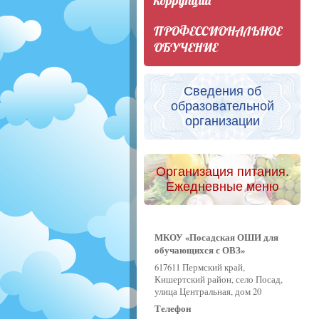
коррупции
ПРОФЕССИОНАЛЬНОЕ
ОБУЧЕНИЕ
Сведения об
образовательной
организации
Организация питания.
Ежедневные меню
МКОУ «Посадская ОШИ для
обучающихся с ОВЗ»
617611 Пермский край,
Кишертский район, село Посад,
улица Центральная, дом 20
Телефон