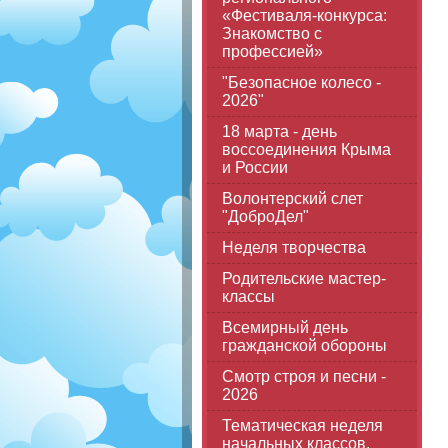
«Фестиваля-конкурса:
Знакомство с
профессией»
"Безопасное колесо -
2026"
18 марта - день
воссоединения Крыма
и России
Волонтерский слет
"ДоброДел"
Неделя творчества
Родительские мастер-
классы
Всемирный день
гражданской обороны
Смотр строя и песни -
2026
Тематическая неделя
начальных классов,