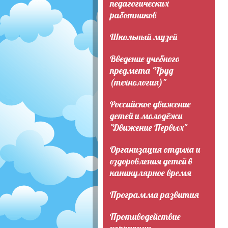
педагогических
работников
Школьный музей
Введение учебного
предмета "Труд
(технология)"
Российское движение
детей и молодёжи
"Движение Первых"
Организация отдыха и
оздоровления детей в
каникулярное время
Программа развития
Противодействие