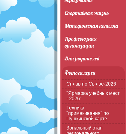
образование
Спортивная жизнь
Методическая копилка
Профсоюзная
организация
Для родителей
Фотогалерея
Сплав по Сылве-2026
"Ярмарка учебных мест
- 2026"
Техника
"примакивания" по
Пушкинской карте
Зональный этап
регионального