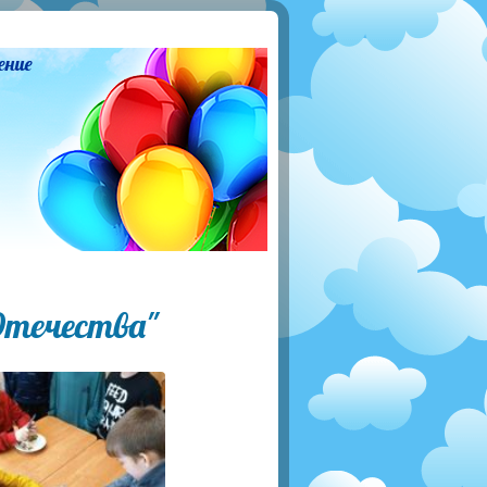
ение
Отечества"