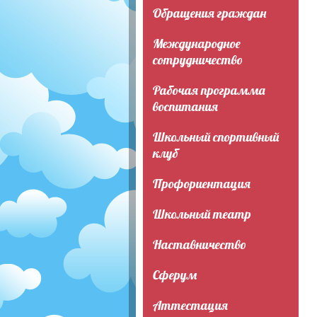
Обращения граждан
Международное
сотрудничество
Рабочая программа
воспитания
Школьный спортивный
клуб
Профориентация
Школьный театр
Наставничество
Сферум
Аттестация