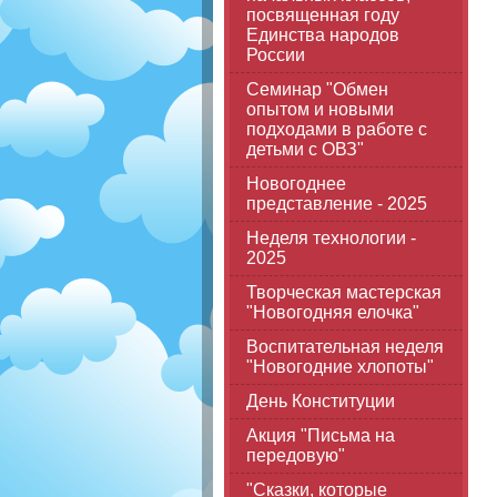
посвященная году
Единства народов
России
Семинар "Обмен
опытом и новыми
подходами в работе с
детьми с ОВЗ"
Новогоднее
представление - 2025
Неделя технологии -
2025
Творческая мастерская
"Новогодняя елочка"
Воспитательная неделя
"Новогодние хлопоты"
День Конституции
Акция "Письма на
передовую"
"Сказки, которые