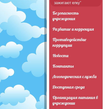
зажигают елку"
Безопасность
учреждения
Развитие и коррекция
Противодействие
коррупции
Новости
Контакты
Логопедическая служба
Доступная среда
Организация питания в
учреждении