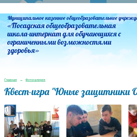
Муниципальное казенное общеобразовательное учрежд
«Посадская общеобразовательная
школа-интернат для обучающихся с
ограниченными возможностями
здоровья»
Главная
→
Фотогалерея
Квест-игра "Юные защитники 