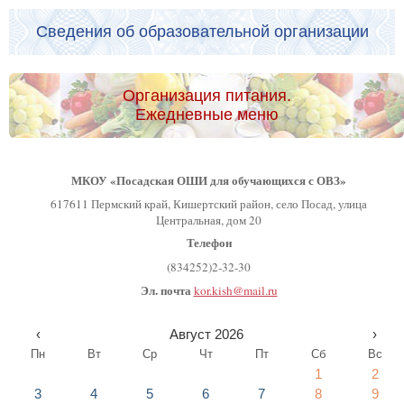
Сведения об образовательной организации
Организация питания.
Ежедневные меню
МКОУ «Посадская ОШИ для обучающихся с ОВЗ»
617611 Пермский край, Кишертский район, село Посад, улица
Центральная, дом 20
Телефон
(834252)2-32-30
Эл. почта
kor.kish@mail.ru
‹
Август 2026
›
Пн
Вт
Ср
Чт
Пт
Сб
Вс
1
2
3
4
5
6
7
8
9