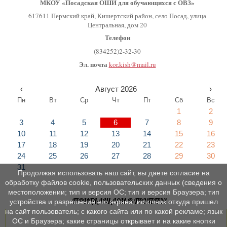
МКОУ «Посадская ОШИ для обучающихся с ОВЗ»
617611 Пермский край, Кишертский район, село Посад, улица
Центральная, дом 20
Телефон
(834252)2-32-30
Эл. почта
kor.kish@mail.ru
‹
Август 2026
›
Пн
Вт
Ср
Чт
Пт
Сб
Вс
1
2
3
4
5
6
7
8
9
10
11
12
13
14
15
16
17
18
19
20
21
22
23
24
25
26
27
28
29
30
31
Продолжая использовать наш сайт, вы даете согласие на
обработку файлов cookie, пользовательских данных (сведения о
местоположении; тип и версия ОС; тип и версия Браузера; тип
ПРИГЛАШАЕМ В ГРУППУ!
устройства и разрешение его экрана; источник откуда пришел
на сайт пользователь; с какого сайта или по какой рекламе; язык
ОС и Браузера; какие страницы открывает и на какие кнопки