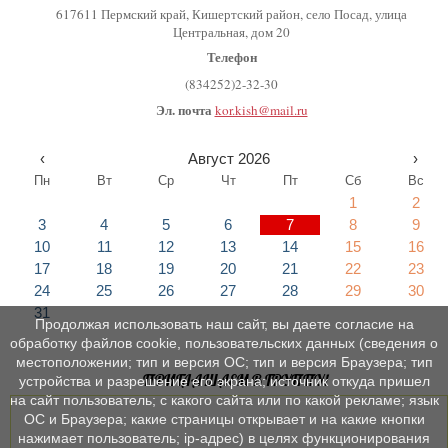
617611 Пермский край, Кишертский район, село Посад, улица
Центральная, дом 20
Телефон
(834252)2-32-30
Эл. почта
kor.kish@mail.ru
‹
Август 2026
›
Пн
Вт
Ср
Чт
Пт
Сб
Вс
1
2
3
4
5
6
7
8
9
10
11
12
13
14
15
16
17
18
19
20
21
22
23
24
25
26
27
28
29
30
31
Продолжая использовать наш сайт, вы даете согласие на
обработку файлов cookie, пользовательских данных (сведения о
местоположении; тип и версия ОС; тип и версия Браузера; тип
ПРИГЛАШАЕМ В ГРУППУ!
устройства и разрешение его экрана; источник откуда пришел
на сайт пользователь; с какого сайта или по какой рекламе; язык
ОС и Браузера; какие страницы открывает и на какие кнопки
нажимает пользователь; ip-адрес) в целях функционирования