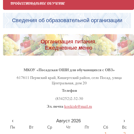
ПРОФЕССИОНАЛЬНОЕ ОБУЧЕНИЕ
Сведения об образовательной организации
Организация питания.
Ежедневные меню
МКОУ «Посадская ОШИ для обучающихся с ОВЗ»
617611 Пермский край, Кишертский район, село Посад, улица
Центральная, дом 20
Телефон
(834252)2-32-30
Эл. почта
kor.kish@mail.ru
‹
Август 2026
›
Пн
Вт
Ср
Чт
Пт
Сб
Вс
1
2