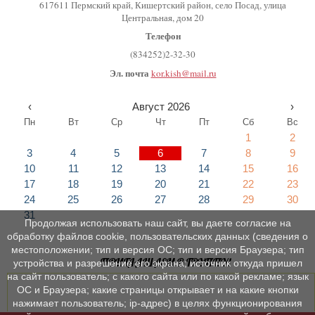
617611 Пермский край, Кишертский район, село Посад, улица
Центральная, дом 20
Телефон
(834252)2-32-30
Эл. почта
kor.kish@mail.ru
‹
Август 2026
›
Пн
Вт
Ср
Чт
Пт
Сб
Вс
1
2
3
4
5
6
7
8
9
10
11
12
13
14
15
16
17
18
19
20
21
22
23
24
25
26
27
28
29
30
31
Продолжая использовать наш сайт, вы даете согласие на
обработку файлов cookie, пользовательских данных (сведения о
местоположении; тип и версия ОС; тип и версия Браузера; тип
ПРИГЛАШАЕМ В ГРУППУ!
устройства и разрешение его экрана; источник откуда пришел
на сайт пользователь; с какого сайта или по какой рекламе; язык
ОС и Браузера; какие страницы открывает и на какие кнопки
нажимает пользователь; ip-адрес) в целях функционирования