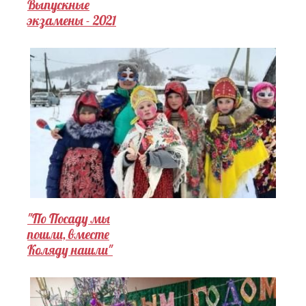
Выпускные
экзамены - 2021
"По Посаду мы
пошли, вместе
Коляду нашли"