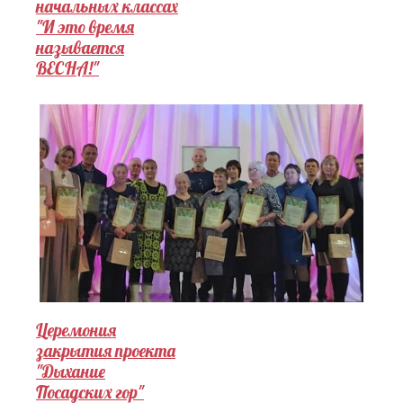
начальных классах
"И это время
называется
ВЕСНА!"
Церемония
закрытия проекта
"Дыхание
Посадских гор"