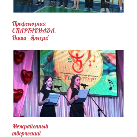
Профсоюзная
СПАРТАКИАДА.
Наша - бронза!
Межрайонный
творческий