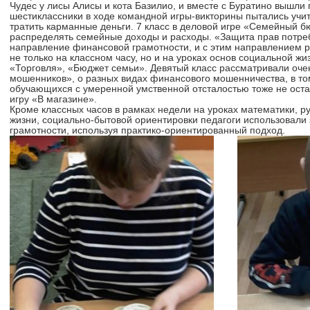
Чудес у лисы Алисы и кота Базилио, и вместе с Буратино вышли
шестиклассники в ходе командной игры-викторины пытались учи
тратить карманные деньги. 7 класс в деловой игре «Семейный 
распределять семейные доходы и расходы. «Защита прав потре
направление финансовой грамотности, и с этим направлением 
не только на классном часу, но и на уроках основ социальной ж
«Торговля», «Бюджет семьи». Девятый класс рассматривали оче
мошенников», о разных видах финансового мошенничества, в том
обучающихся с умеренной умственной отсталостью тоже не остал
игру «В магазине».
Кроме классных часов в рамках недели на уроках математики, ру
жизни, социально-бытовой ориентировки педагоги использовали
грамотности, используя практико-ориентированный подход.