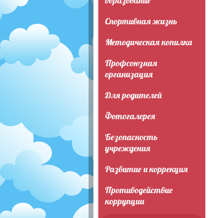
образование
Спортивная жизнь
Методическая копилка
Профсоюзная
организация
Для родителей
Фотогалерея
Безопасность
учреждения
Развитие и коррекция
Противодействие
коррупции