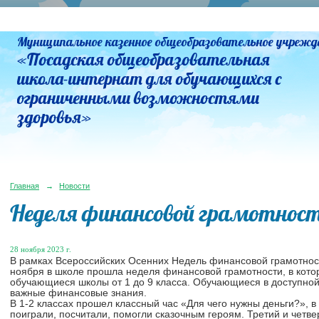
Муниципальное казенное общеобразовательное учрежд
«Посадская общеобразовательная
школа-интернат для обучающихся с
ограниченными возможностями
здоровья»
Главная
→
Новости
Неделя финансовой грамотности
28 ноября 2023 г.
В рамках Всероссийских Осенних Недель финансовой грамотности
ноября в школе прошла неделя финансовой грамотности, в кото
обучающиеся школы от 1 до 9 класса. Обучающиеся в доступно
важные финансовые знания.
В 1-2 классах прошел классный час «Для чего нужны деньги?», 
поиграли, посчитали, помогли сказочным героям. Третий и четв