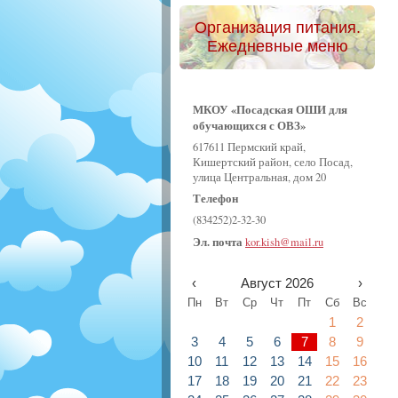
Организация питания.
Ежедневные меню
МКОУ «Посадская ОШИ для
обучающихся с ОВЗ»
617611 Пермский край,
Кишертский район, село Посад,
улица Центральная, дом 20
Телефон
(834252)2-32-30
Эл. почта
kor.kish@mail.ru
‹
Август 2026
›
Пн
Вт
Ср
Чт
Пт
Сб
Вс
1
2
3
4
5
6
7
8
9
10
11
12
13
14
15
16
17
18
19
20
21
22
23