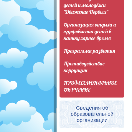
детей и молодёжи
"Движение Первых"
Организация отдыха и
оздоровления детей в
каникулярное время
Программа развития
Противодействие
коррупции
ПРОФЕССИОНАЛЬНОЕ
ОБУЧЕНИЕ
Сведения об
образовательной
организации