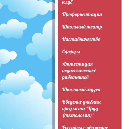
клуб
Профориентация
Школьный театр
Наставничество
Сферум
Аттестация
педагогических
работников
Школьный музей
Введение учебного
предмета "Труд
(технология)"
Российское движение