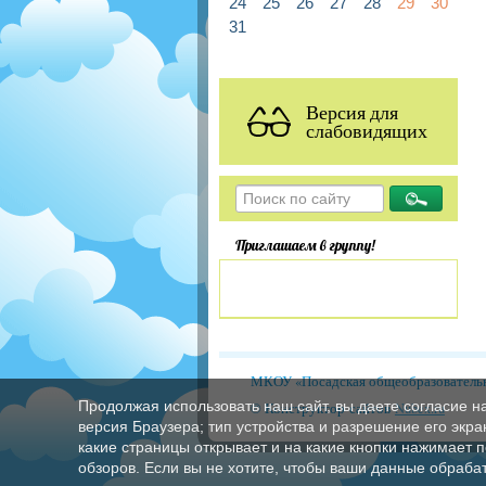
24
25
26
27
28
29
30
31
Версия для
слабовидящих
Приглашаем в группу!
МКОУ «Посадская общеобразовательн
Продолжая использовать наш сайт, вы даете согласие н
© Конструктор сайтов
Nubex.ru
версия Браузера; тип устройства и разрешение его экран
какие страницы открывает и на какие кнопки нажимает 
обзоров. Если вы не хотите, чтобы ваши данные обрабат