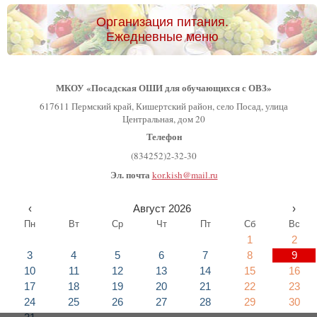
Организация питания.
Ежедневные меню
МКОУ «Посадская ОШИ для обучающихся с ОВЗ»
617611 Пермский край, Кишертский район, село Посад, улица
Центральная, дом 20
Телефон
(834252)2-32-30
Эл. почта
kor.kish@mail.ru
‹
Август 2026
›
Пн
Вт
Ср
Чт
Пт
Сб
Вс
1
2
3
4
5
6
7
8
9
10
11
12
13
14
15
16
17
18
19
20
21
22
23
24
25
26
27
28
29
30