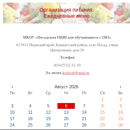
Организация питания.
Ежедневные меню
МКОУ «Посадская ОШИ для обучающихся с ОВЗ»
617611 Пермский край, Кишертский район, село Посад, улица
Центральная, дом 20
Телефон
(834252)2-32-30
Эл. почта
kor.kish@mail.ru
‹
Август 2026
›
Пн
Вт
Ср
Чт
Пт
Сб
Вс
1
2
3
4
5
6
7
8
9
10
11
12
13
14
15
16
17
18
19
20
21
22
23
24
25
26
27
28
29
30