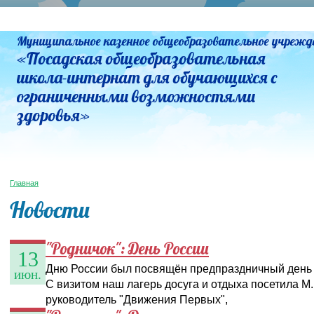
Муниципальное казенное общеобразовательное учрежд
«Посадская общеобразовательная
школа-интернат для обучающихся с
ограниченными возможностями
здоровья»
Главная
Новости
"Родничок": День России
13
Дню России был посвящён предпраздничный день 
июн.
С визитом наш лагерь досуга и отдыха посетила М.
руководитель "Движения Первых",