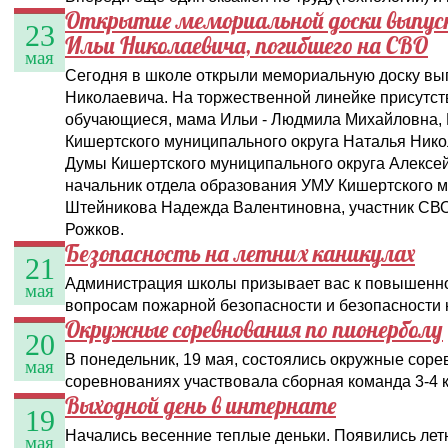
Открытие мемориальной доски выпус
23
Ильи Николаевича, погибшего на СВО
мая
Сегодня в школе открыли мемориальную доску вы
Николаевича. На торжественной линейке присутст
обучающиеся, мама Ильи - Людмила Михайловна,
Кишертского муниципального округа Наталья Нико
Думы Кишертского муниципального округа Алексе
начальник отдела образования УМУ Кишертского м
Штейникова Надежда Валентиновна, участник СВ
Рожков.
Безопасность на летних каникулах
21
Администрация школы призывает вас к повышенно
мая
вопросам пожарной безопасности и безопасности 
Окружные соревнования по пионерболу
20
В понедельник, 19 мая, состоялись окружные соре
мая
соревнованиях участвовала сборная команда 3-4 кл
Выходной день в интернате
19
Начались весенние теплые деньки. Появились лет
мая