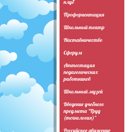
клуб
Профориентация
Школьный театр
Наставничество
Сферум
Аттестация
педагогических
работников
Школьный музей
Введение учебного
предмета "Труд
(технология)"
Российское движение