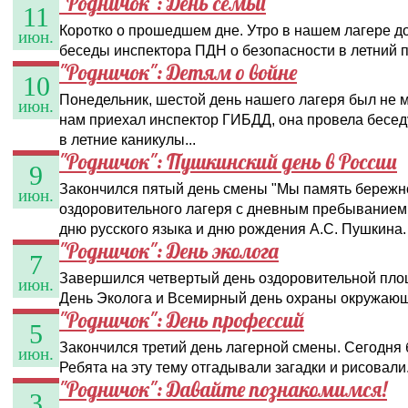
"Родничок": День семьи
11
Коротко о прошедшем дне. Утро в нашем лагере до
июн.
беседы инспектора ПДН о безопасности в летний 
"Родничок": Детям о войне
10
Понедельник, шестой день нашего лагеря был не 
июн.
нам приехал инспектор ГИБДД, она провела беседу
в летние каникулы...
"Родничок": Пушкинский день в России
9
Закончился пятый день смены "Мы память бережно
июн.
оздоровительного лагеря с дневным пребыванием
дню русского языка и дню рождения А.С. Пушкина.
"Родничок": День эколога
7
Завершился четвертый день оздоровительной площ
июн.
День Эколога и Всемирный день охраны окружаю
"Родничок": День профессий
5
Закончился третий день лагерной смены. Сегодня 
июн.
Ребята на эту тему отгадывали загадки и рисовали
"Родничок": Давайте познакомимся!
3