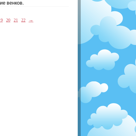
ние венков.
→
19
20
21
22