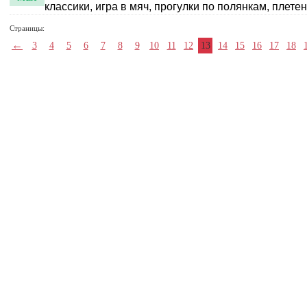
классики, игра в мяч, прогулки по полянкам, плете
Страницы:
←
3
4
5
6
7
8
9
10
11
12
13
14
15
16
17
18