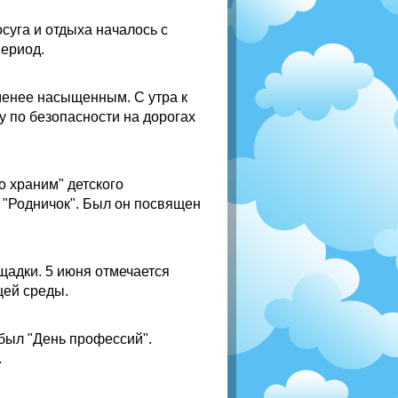
суга и отдыха началось с
период.
менее насыщенным. С утра к
 по безопасности на дорогах
 храним" детского
 "Родничок". Был он посвящен
адки. 5 июня отмечается
щей среды.
был "День профессий".
.