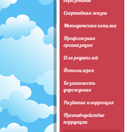
образование
Спортивная жизнь
Методическая копилка
Профсоюзная
организация
Для родителей
Фотогалерея
Безопасность
учреждения
Развитие и коррекция
Противодействие
коррупции