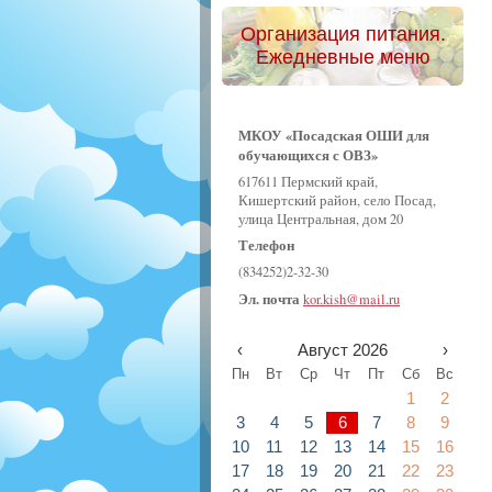
Организация питания.
Ежедневные меню
МКОУ «Посадская ОШИ для
обучающихся с ОВЗ»
617611 Пермский край,
Кишертский район, село Посад,
улица Центральная, дом 20
Телефон
(834252)2-32-30
Эл. почта
kor.kish@mail.ru
‹
Август 2026
›
Пн
Вт
Ср
Чт
Пт
Сб
Вс
1
2
3
4
5
6
7
8
9
10
11
12
13
14
15
16
17
18
19
20
21
22
23