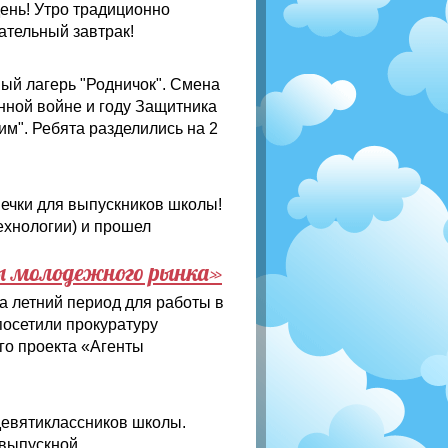
день! Утро традиционно
тательный завтрак!
ый лагерь "Родничок". Смена
нной войне и году Защитника
м". Ребята разделились на 2
нечки для выпускников школы!
ехнологии) и прошел
ы молодежного рынка»
на летний период для работы в
посетили прокуратуру
го проекта «Агенты
девятиклассников школы.
 выпускной.