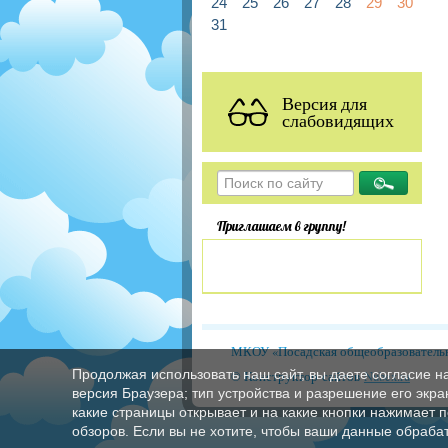
24
25
26
27
28
29
30
31
Версия для
слабовидящих
Приглашаем в группу!
МКОУ «Посадская общеобразовательн
Продолжая использовать наш сайт, вы даете согласие н
© Конструктор сайтов
Nubex.ru
версия Браузера; тип устройства и разрешение его экран
какие страницы открывает и на какие кнопки нажимает 
обзоров. Если вы не хотите, чтобы ваши данные обрабат