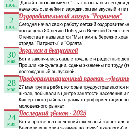
"Давайте познакомимся" - так назывался сегодня 
июн.
началось с линейки и зарядки, затем вкусный и пи
Оздоровительный лагерь "Родничок"
2
Сегодня начал свою работу детский оздоровительн
июн.
посвящена 80-летию Победы в Великой Отечестве
Отечества и называется "Мы память бережно храни
отряда "Патриоты" и "Орлята".
Экзамен и выпускной
30
Вот и закончились самые трудные и радостные де
мая
Прошли консультации, сданы экзамены по труду (т
долгожданный выпускной.
Профориентационный проект «Агент
28
27 мая группа ребят, которые трудоустраиваются 
мая
школе, побывали в центре занятости населения и 
Кишертского района в рамках профориентационно
молодежного рынка».
Последний звонок - 2025
24
Вот и прозвенел последний школьный звонок для 
мая
Впереди еще один экзамен по труду(технологии) и