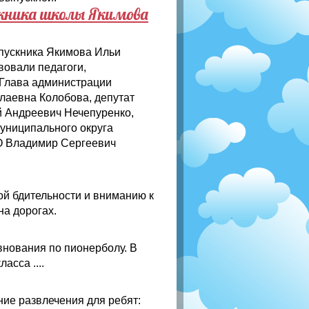
кника школы Якимова
пускника Якимова Ильи
вовали педагоги,
 Глава администрации
лаевна Колобова, депутат
й Андреевич Нечепуренко,
униципального округа
О Владимир Сергеевич
й бдительности и вниманию к
на дорогах.
внования по пионерболу. В
асса ....
ние развлечения для ребят: