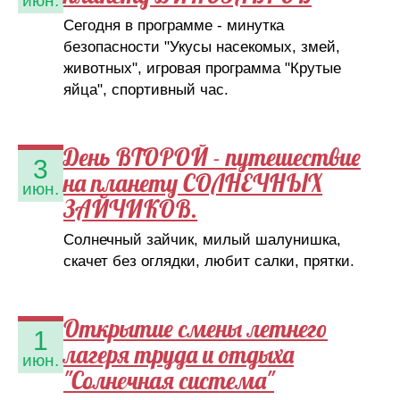
июн.
Сегодня в программе - минутка
безопасности "Укусы насекомых, змей,
животных", игровая программа "Крутые
яйца", спортивный час.
День ВТОРОЙ - путешествие
3
на планету СОЛНЕЧНЫХ
июн.
ЗАЙЧИКОВ.
Солнечный зайчик, милый шалунишка,
скачет без оглядки, любит салки, прятки.
Открытие смены летнего
1
лагеря труда и отдыха
июн.
"Солнечная система"