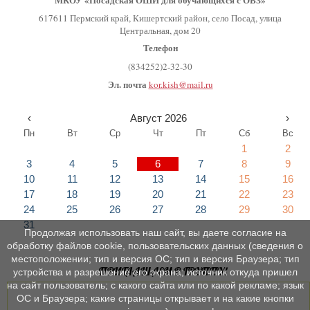
МКОУ «Посадская ОШИ для обучающихся с ОВЗ»
617611 Пермский край, Кишертский район, село Посад, улица
Центральная, дом 20
Телефон
(834252)2-32-30
Эл. почта
kor.kish@mail.ru
‹
Август 2026
›
Пн
Вт
Ср
Чт
Пт
Сб
Вс
1
2
3
4
5
6
7
8
9
10
11
12
13
14
15
16
17
18
19
20
21
22
23
24
25
26
27
28
29
30
31
Продолжая использовать наш сайт, вы даете согласие на
обработку файлов cookie, пользовательских данных (сведения о
местоположении; тип и версия ОС; тип и версия Браузера; тип
ПРИГЛАШАЕМ В ГРУППУ!
устройства и разрешение его экрана; источник откуда пришел
на сайт пользователь; с какого сайта или по какой рекламе; язык
ОС и Браузера; какие страницы открывает и на какие кнопки