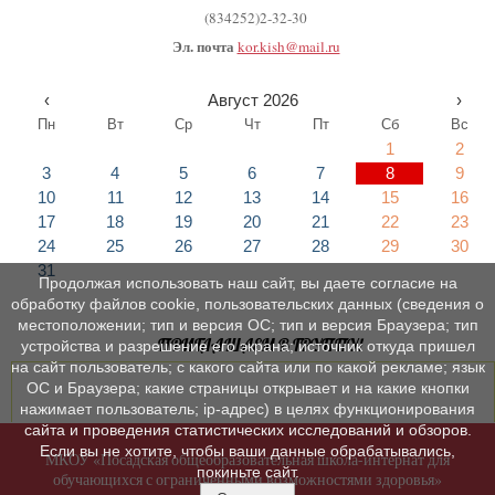
(834252)2-32-30
Эл. почта
kor.kish@mail.ru
‹
Август 2026
›
Пн
Вт
Ср
Чт
Пт
Сб
Вс
1
2
3
4
5
6
7
8
9
10
11
12
13
14
15
16
17
18
19
20
21
22
23
24
25
26
27
28
29
30
31
Продолжая использовать наш сайт, вы даете согласие на
обработку файлов cookie, пользовательских данных (сведения о
местоположении; тип и версия ОС; тип и версия Браузера; тип
ПРИГЛАШАЕМ В ГРУППУ!
устройства и разрешение его экрана; источник откуда пришел
на сайт пользователь; с какого сайта или по какой рекламе; язык
ОС и Браузера; какие страницы открывает и на какие кнопки
нажимает пользователь; ip-адрес) в целях функционирования
сайта и проведения статистических исследований и обзоров.
Если вы не хотите, чтобы ваши данные обрабатывались,
МКОУ «Посадская общеобразовательная школа-интернат для
покиньте сайт.
обучающихся с ограниченными возможностями здоровья»