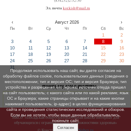
(834252)2-32-30
Эл. почта
kor.kish@mail.ru
‹
Август 2026
›
Пн
Вт
Ср
Чт
Пт
Сб
Вс
1
2
3
4
5
6
7
8
9
10
11
12
13
14
15
16
17
18
19
20
21
22
23
24
25
26
27
28
29
30
31
Продолжая использовать наш сайт, вы даете согласие на
обработку файлов cookie, пользовательских данных (сведения о
местоположении; тип и версия ОС; тип и версия Браузера; тип
ПРИГЛАШАЕМ В ГРУППУ!
устройства и разрешение его экрана; источник откуда пришел
на сайт пользователь; с какого сайта или по какой рекламе; язык
ОС и Браузера; какие страницы открывает и на какие кнопки
нажимает пользователь; ip-адрес) в целях функционирования
сайта и проведения статистических исследований и обзоров.
Если вы не хотите, чтобы ваши данные обрабатывались,
МКОУ «Посадская общеобразовательная школа-интернат для
покиньте сайт.
обучающихся с ограниченными возможностями здоровья»
Согласен
© Конструктор сайтов
Nubex.ru